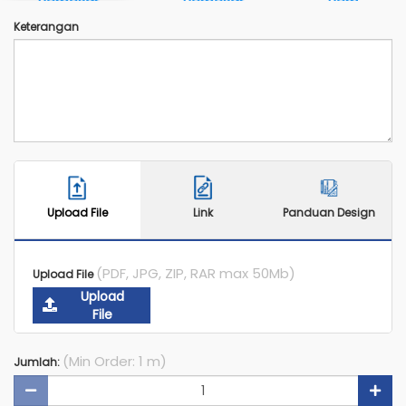
Perbesar
Perbesar
Perbesar
Keterangan
Upload File
Link
Panduan Design
(PDF, JPG, ZIP, RAR max 50Mb)
Upload File
Upload
File
(Min Order: 1 m)
Jumlah: