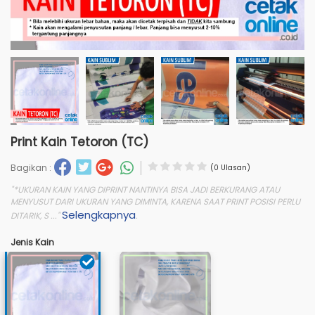
Print Kain Tetoron (TC)
Bagikan :
(0 Ulasan)
"*UKURAN KAIN YANG DIPRINT NANTINYA BISA JADI BERKURANG ATAU
MENYUSUT DARI UKURAN YANG DIMINTA, KARENA SAAT PRINT POSISI PERLU
Selengkapnya
DITARIK, S ..."
.
Jenis Kain