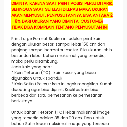
DIMINTA, KARENA SAAT PRINT POSISI PERLU DITARIK,
SEHINGGA SAAT SETELAH DILEPAS MAKA UKURAN
AKAN MENYUSUT. PENYUSUTANNYA BISA ANTARA 2
- 8% DARI UKURAN YANG DIMINTA. CUSTOMER
TIDAK BISA KOMPLAIN TENTANG PENYUSUTAN INI.
Print Large Format Sublim ini adalah print kain
dengan ukuran besar, sampai lebar 150 cm dan
panjang sampai bermeter-meter. Bila ukuran lebih
besar dari lebar bahan maksimal yang tersedia,
maka perlu disambung.
Jenis kain yang ada :
* Kain Tetoron (TC) : kain kasar yang biasa
digunakan untuk spanduk
* Kain Satin (Peles) : kain ini agak mengkilap. Sudah
dicoating agar bisa diprint. Kualitas kain bisa
berbeda dari satu pemesanan ke pemesanan
berikutnya.
Untuk bahan Tetoron (TC) lebar maksimal image
yang tersedia adalah 85 dan 110 cm. Dan untuk
bahan Satin lebar maksimal image yang tersedia