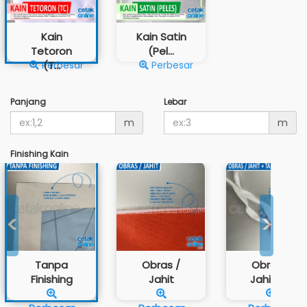
Kain
Kain Satin
Tetoron
(Pel...
Perbesar
(T...
Perbesar
Panjang
Lebar
m
m
Finishing Kain
<
>
Tanpa
Obras /
Obras /
Finishing
Jahit
Jahit +...