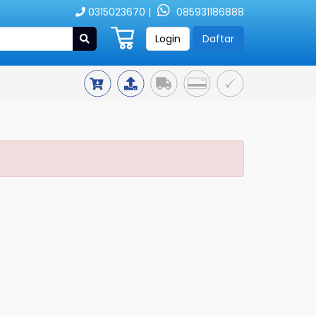
0315023670 |
085931186888
Login
Daftar