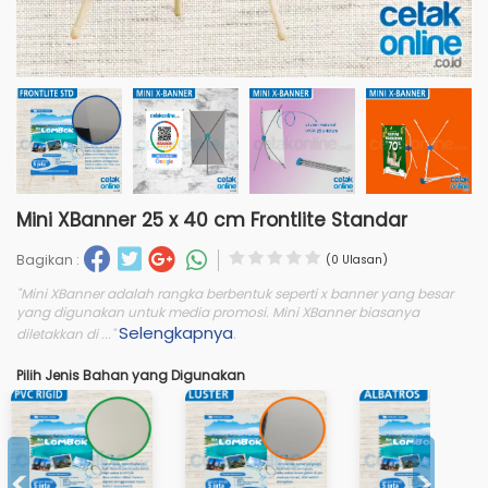
Mini XBanner 25 x 40 cm Frontlite Standar
Bagikan :
(0 Ulasan)
"Mini XBanner adalah rangka berbentuk seperti x banner yang besar
yang digunakan untuk media promosi. Mini XBanner biasanya
Selengkapnya
diletakkan di ..."
.
Pilih Jenis Bahan yang Digunakan
<
>