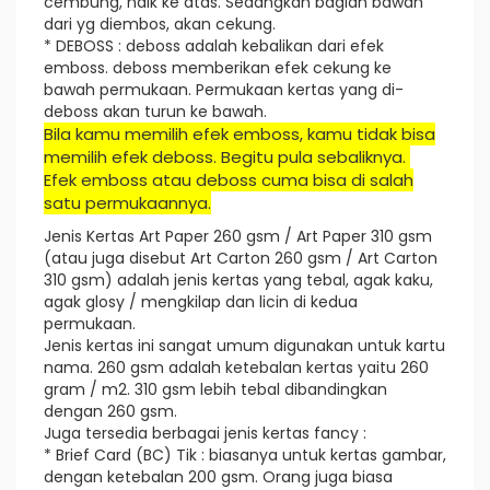
cembung, naik ke atas. Sedangkan bagian bawah
dari yg diembos, akan cekung.
* DEBOSS : deboss adalah kebalikan dari efek
emboss. deboss memberikan efek cekung ke
bawah permukaan. Permukaan kertas yang di-
deboss akan turun ke bawah.
Bila kamu memilih efek emboss, kamu tidak bisa
memilih efek deboss. Begitu pula sebaliknya.
Efek emboss atau deboss cuma bisa di salah
satu permukaannya.
Jenis Kertas Art Paper 260 gsm / Art Paper 310 gsm
(atau juga disebut Art Carton 260 gsm / Art Carton
310 gsm) adalah jenis kertas yang tebal, agak kaku,
agak glosy / mengkilap dan licin di kedua
permukaan.
Jenis kertas ini sangat umum digunakan untuk kartu
nama. 260 gsm adalah ketebalan kertas yaitu 260
gram / m2. 310 gsm lebih tebal dibandingkan
dengan 260 gsm.
Juga tersedia berbagai jenis kertas fancy :
* Brief Card (BC) Tik : biasanya untuk kertas gambar,
dengan ketebalan 200 gsm. Orang juga biasa