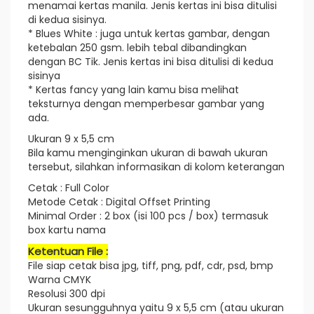
menamai kertas manila. Jenis kertas ini bisa ditulisi
di kedua sisinya.
* Blues White : juga untuk kertas gambar, dengan
ketebalan 250 gsm. lebih tebal dibandingkan
dengan BC Tik. Jenis kertas ini bisa ditulisi di kedua
sisinya
* Kertas fancy yang lain kamu bisa melihat
teksturnya dengan memperbesar gambar yang
ada.
Ukuran 9 x 5,5 cm
Bila kamu menginginkan ukuran di bawah ukuran
tersebut, silahkan informasikan di kolom keterangan
Cetak : Full Color
Metode Cetak : Digital Offset Printing
Minimal Order : 2 box (isi 100 pcs / box) termasuk
box kartu nama
Ketentuan File :
File siap cetak bisa jpg, tiff, png, pdf, cdr, psd, bmp
Warna CMYK
Resolusi 300 dpi
Ukuran sesungguhnya yaitu 9 x 5,5 cm (atau ukuran