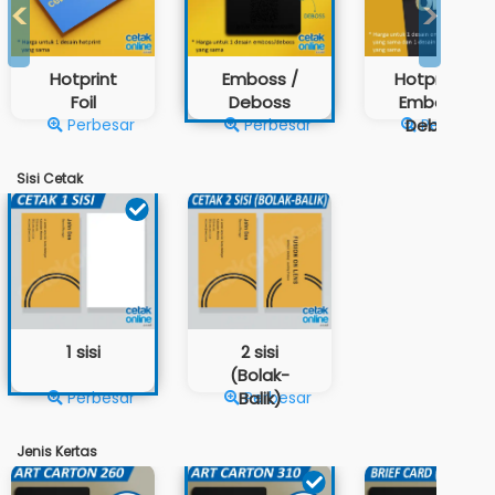
<
>
Hotprint
Emboss /
Hotprint &
Foil
Deboss
Emboss /
Perbesar
Perbesar
Deboss
Perbesar
Sisi Cetak
1 sisi
2 sisi
(Bolak-
Perbesar
Balik)
Perbesar
Jenis Kertas