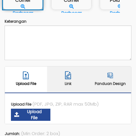
Corner
Corner
Pola Cu...
Perbesar
Perbesar
Perbesar
Keterangan
Upload File
Link
Panduan Design
(PDF, JPG, ZIP, RAR max 50Mb)
Upload File
Upload
File
(Min Order: 2 box)
Jumlah: