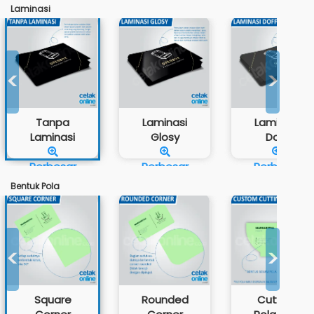
Laminasi
<
>
Tanpa
Laminasi
Laminasi
Laminasi
Glosy
Doff
Perbesar
Perbesar
Perbesar
Bentuk Pola
<
>
Square
Rounded
Cutting