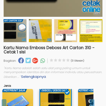
Kartu Nama Emboss Deboss Art Carton 310 -
Cetak 1 sisi
Bagikan :
(0 Ulasan)
"Kartu Nama adalah salah satu alat yang paling umum untuk
menyampaikan identitas diri dan informasi individu atau perusahaan.
Selengkapnya
Diberikan ..."
.
Jenis