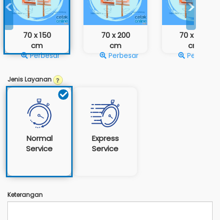
<
>
70 x 150
70 x 200
70 x 300
cm
cm
cm
Perbesar
Perbesar
Perbesar
Jenis Layanan
Normal
Express
Service
Service
Keterangan