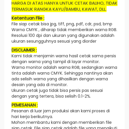
HARGA DI ATAS HANYA UNTUK CETAK BALIHO, TIDAK
TERMASUK RANGKA KAYU/BAMBU, KAWAT, DLL.
Ketentuan File :
File siap cetak bisa jpg, tiff, png, pdf, cdr, psd, bmp
Warna CMYK , diharap tidak memberikan warna RGB.
Resolusi 100 dpi dan ukuran yang digunakan adalah
ukuran sesungguhnya sesuai yang diorder
DISCLAIMER :
Kami tidak menjamin warna hasil cetak sama persis
dengan warna yang tampil di layar monitor.
Warna monitor adalah warna RGB, sedangkan warna
tinta adalah warna CMYK. Sehingga nantinya akan
ada selisih warna yang dihasilkan dengan warna
desain yang ada di monitor.
Ukuran cetak juga tidak bisa persis pas sesuai
dengan yang tertera, bisa selisih 0.1-2%.
PEMESANAN :
Pesanan di luar jam produksi akan kami proses di
hari kerja berikutnya.
Mohon membantu kami dengan memberikan file
siap cetak. File siap cetak adalah file yang mengikuti