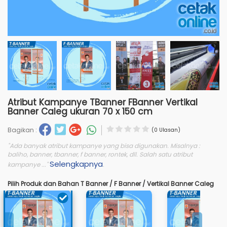
Atribut Kampanye TBanner FBanner Vertikal
Banner Caleg ukuran 70 x 150 cm
Bagikan :
(0 Ulasan)
"Ada banyak atribut kampanye yang bisa digunakan. Misalnya :
baliho, banner, tbanner, f banner, rontek, dll. Salah satu atribut
Selengkapnya
kampanye ..."
.
Pilih Produk dan Bahan T Banner / F Banner / Vertikal Banner Caleg