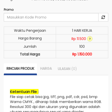
Promo
Waktu Pengerjaan
1 HARI KERJA
Harga Barang
Rp 11.500
Jumlah
100
Total Harga
Rp 1.150.000
RINCIAN PRODUK
HARGA
(0)
ULASAN
Ketentuan File :
File siap cetak bisa jpg, tiff, png, pdf, cdr, psd, bmp
Warna CMYK , diharap tidak memberikan warna RGB.
Resolusi 300 dpi dan ukuran yang digunakan adalah
ukuran sesungguhnya sesuai yang diorder