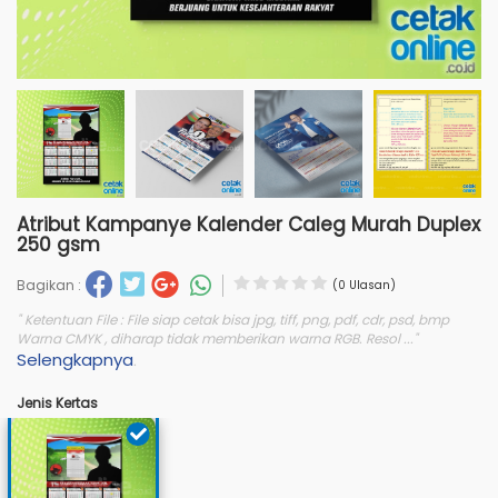
Atribut Kampanye Kalender Caleg Murah Duplex
250 gsm
Bagikan :
(0 Ulasan)
" Ketentuan File : File siap cetak bisa jpg, tiff, png, pdf, cdr, psd, bmp
Warna CMYK , diharap tidak memberikan warna RGB. Resol ..."
Selengkapnya
.
Jenis Kertas